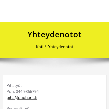
Skip
to
content
Yhteydenotot
Koti
Yhteydenotot
Pihatyöt
Puh. 044 9866794
piha@puuharit.fi
Remonttityöt