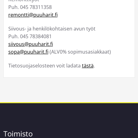
Puh. 045 78311358
remontti@puuharit.fi
Siivous- ja henkilökohtaisen avun työt
Puh. 045 78384081
siivous@puuharit.fi
sopa@puuharit.fi
(ALV0% sopimusasiakkaat)
Tietosuojaselosteen voit ladata
tästä
.
Toimisto