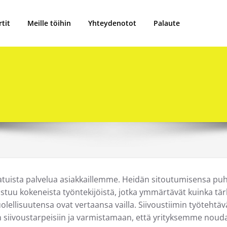
tit
Meille töihin
Yhteydenotot
Palaute
atuista palvelua asiakkaillemme. Heidän sitoutumisensa puhta
ostuu kokeneista työntekijöistä, jotka ymmärtävät kuinka tärk
ellisuutensa ovat vertaansa vailla. Siivoustiimin työtehtävä
n siivoustarpeisiin ja varmistamaan, että yrityksemme nouda