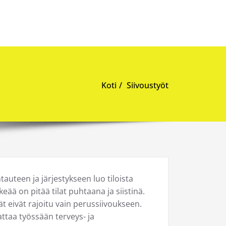
Koti
Siivoustyöt
uteen ja järjestykseen luo tiloista
eää on pitää tilat puhtaana ja siistinä.
t eivät rajoitu vain perussiivoukseen.
ttaa työssään terveys- ja