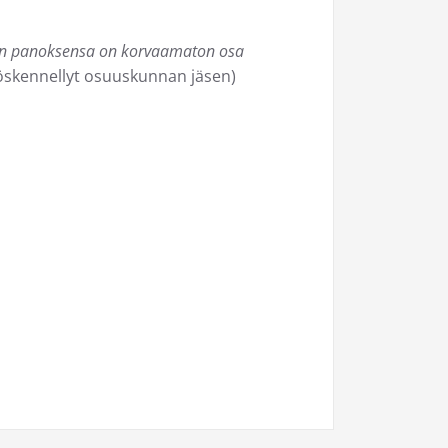
än panoksensa on korvaamaton osa
yöskennellyt osuuskunnan jäsen)