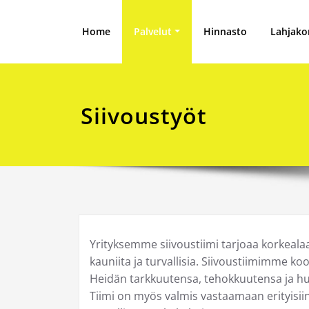
Skip
to
Home
Palvelut
Hinnasto
Lahjakor
content
Siivoustyöt
Yrityksemme siivoustiimi tarjoaa korkeala
kauniita ja turvallisia. Siivoustiimimme ko
Heidän tarkkuutensa, tehokkuutensa ja huol
Tiimi on myös valmis vastaamaan erityisii