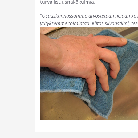
turvallisuusnäkökulmia.
”
Osuuskunnassamme arvostetaan heidän kova
yrityksemme toimintaa. Kiitos siivoustiimi, t