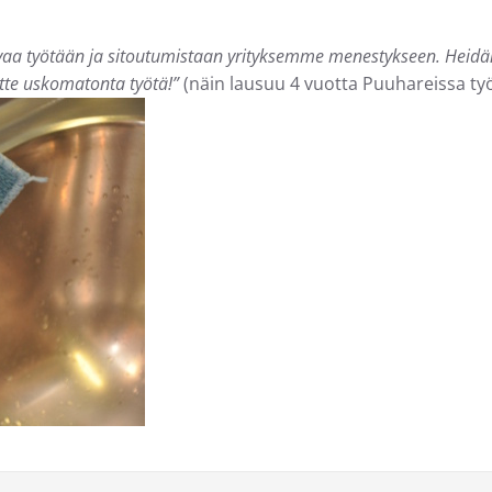
a työtään ja sitoutumistaan yrityksemme menestykseen. Heid
eette uskomatonta työtä!”
(näin lausuu 4 vuotta Puuhareissa t