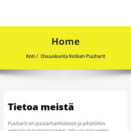
Skip
to
content
Home
Koti
Osuuskunta Kotkan Puuharit
Tietoa meistä
Puuharit on puutarhanhoitoon ja pihatöihin
erikoistunut monialayritys, joka on perustettu